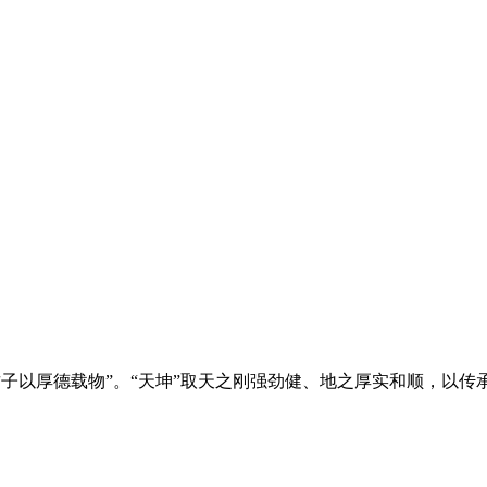
君子以厚德载物”。“天坤”取天之刚强劲健、地之厚实和顺，以